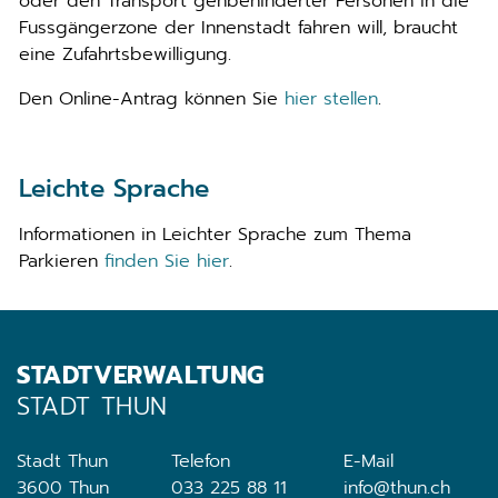
oder den Transport gehbehinderter Personen in die
Fussgängerzone der Innenstadt fahren will, braucht
eine Zufahrtsbewilligung.
Den Online-Antrag können Sie
hier stellen
.
Leichte Sprache
Informationen in Leichter Sprache zum Thema
Parkieren
finden Sie hier
.
STADTVERWALTUNG
STADT THUN
Stadt Thun
Telefon
E-Mail
3600 Thun
033 225 88 11
info@thun.ch