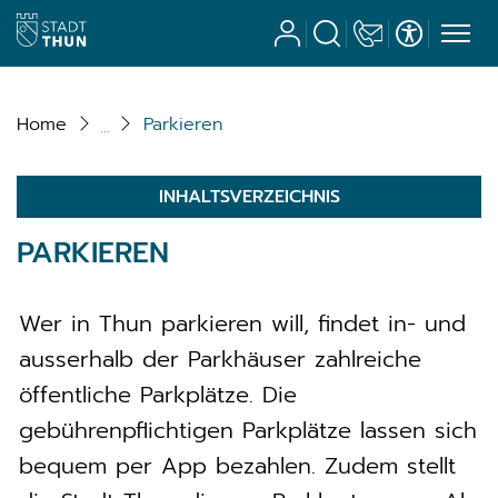
Stadt Thun
Benutzerkonto
Suche
Kontakt
Barrierefrei
zur Startseite
Direkt zur Hauptnavigation
Direkt zum Inhalt
Direkt zur Suche
Direkt zum Stichwortverzeichnis
Home
Parkieren
INHALTSVERZEICHNIS
PARKIEREN
Wer in Thun parkieren will, findet in- und
ausserhalb der Parkhäuser zahlreiche
öffentliche Parkplätze. Die
gebührenpflichtigen Parkplätze lassen sich
bequem per App bezahlen. Zudem stellt