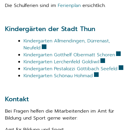
Die Schulferien sind im
Ferienplan
ersichtlich.
Kindergärten der Stadt Thun
Kindergarten Allmendingen, Dürrenast,
Externer Link wird in einem neuen Fens
Neufeld
Extern
Kindergarten Gotthelf Obermatt Schoren
Externer Link
Kindergarten Lerchenfeld Goldiwil
Exter
Kindergarten Pestalozzi Göttibach Seefeld
Externer Link wi
Kindergarten Schönau Hohmad
Kontakt
Bei Fragen helfen die Mitarbeitenden im Amt für
Bildung und Sport gerne weiter:
Amt für Bildung und Sport