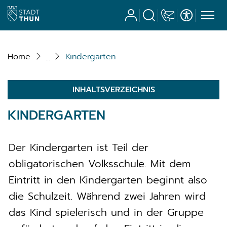
Stadt Thun
Benutzerkonto
Suche
Kontakt
Barrierefrei
zur Startseite
Direkt zur Hauptnavigation
Direkt zum Inhalt
Direkt zur Suche
Direkt zum Stichwortverzeichnis
Home
Kindergarten
INHALTSVERZEICHNIS
KINDERGARTEN
Der Kindergarten ist Teil der
obligatorischen Volksschule. Mit dem
Eintritt in den Kindergarten beginnt also
die Schulzeit. Während zwei Jahren wird
das Kind spielerisch und in der Gruppe