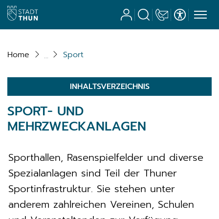
Stadt Thun
Benutzerkonto
Suche
Kontakt
Barrierefrei
zur Startseite
Direkt zur Hauptnavigation
Direkt zum Inhalt
Direkt zur Suche
Direkt zum Stichwortverzeichnis
Home
Sport
INHALTSVERZEICHNIS
SPORT- UND
MEHRZWECKANLAGEN
Sporthallen, Rasenspielfelder und diverse
Spezialanlagen sind Teil der Thuner
Sportinfrastruktur. Sie stehen unter
anderem zahlreichen Vereinen, Schulen