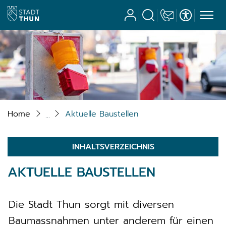
Stadt Thun
Benutzerkonto
Suche
Kontakt
Barrierefrei
zur Startseite
Direkt zur Hauptnavigation
Direkt zum Inhalt
Direkt zur Suche
Direkt zum Stichwortverzeichnis
Home
Aktuelle Baustellen
INHALTSVERZEICHNIS
AKTUELLE BAUSTELLEN
Die Stadt Thun sorgt mit diversen
Baumassnahmen unter anderem für einen