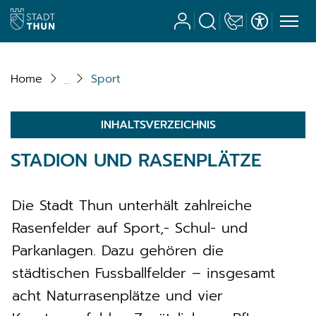
Stadt Thun
Benutzerkonto
Suche
Kontakt
Barrierefrei
zur Startseite
Direkt zur Hauptnavigation
Direkt zum Inhalt
Direkt zur Suche
Direkt zum Stichwortverzeichnis
Home
Sport
INHALTSVERZEICHNIS
STADION UND RASENPLÄTZE
Die Stadt Thun unterhält zahlreiche
Rasenfelder auf Sport,- Schul- und
Parkanlagen. Dazu gehören die
städtischen Fussballfelder – insgesamt
acht Naturrasenplätze und vier