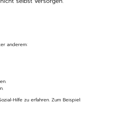
nicht selbst versorgen.
ter anderem:
en.
n.
zial-Hilfe zu erfahren. Zum Beispiel:
Link wird in einem neuen Fenster geöffnet.