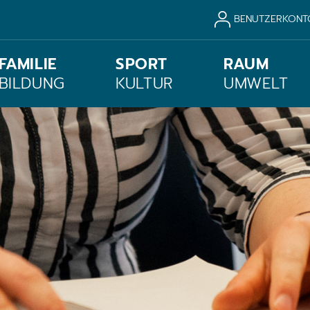
BENUTZERKONT
FAMILIE
SPORT
RAUM
BILDUNG
KULTUR
UMWELT