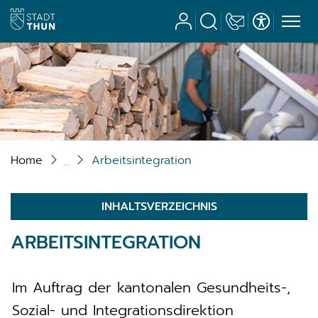
Stadt Thun
Benutzerkonto
Suche
Kontakt
Barrierefrei
zur Startseite
Direkt zur Hauptnavigation
Direkt zum Inhalt
Direkt zur Suche
Direkt zum Stichwortverzeichnis
Home
Arbeitsintegration
INHALTSVERZEICHNIS
ARBEITSINTEGRATION
Im Auftrag der kantonalen Gesundheits-,
Sozial- und Integrationsdirektion