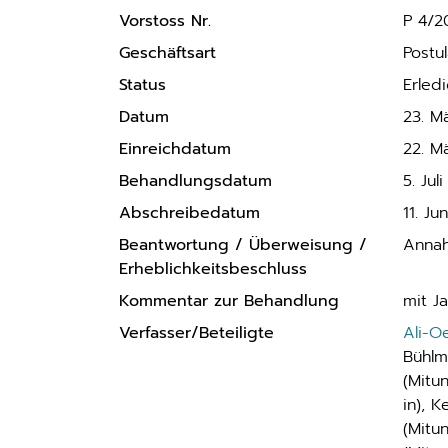
Vorstoss Nr.
P 4/2
Geschäftsart
Postul
Status
Erledi
Datum
23. M
Einreichdatum
22. M
Behandlungsdatum
5. Jul
Abschreibedatum
11. Ju
Beantwortung / Überweisung /
Anna
Erheblichkeitsbeschluss
Kommentar zur Behandlung
mit J
Verfasser/Beteiligte
Ali-O
Bühlm
(Mitu
in), 
(Mitu