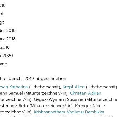
018
at
gt
ärz 2018
ärz 2018
i 2018
ni 2020
hme
ahresbericht 2019 abgeschrieben
esch Katharina
(Urheberschaft),
Kropf Alice
(Urheberschaft)
ann Samuel (Mitunterzeichner/-in),
Christen Adrian
nterzeichner/-in), Gygax-Wymann Susanne (Mitunterzeichn
Kestenholz Reto (Mitunterzeichner/-in), Krenger Nicole
nterzeichner/-in),
Krishnanantham-Vadivelu Darshikka