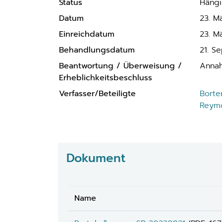
Status
Häng
Datum
23. M
Einreichdatum
23. M
Behandlungsdatum
21. S
Beantwortung / Überweisung /
Anna
Erheblichkeitsbeschluss
Verfasser/Beteiligte
Borte
Reymo
Dokument
Name