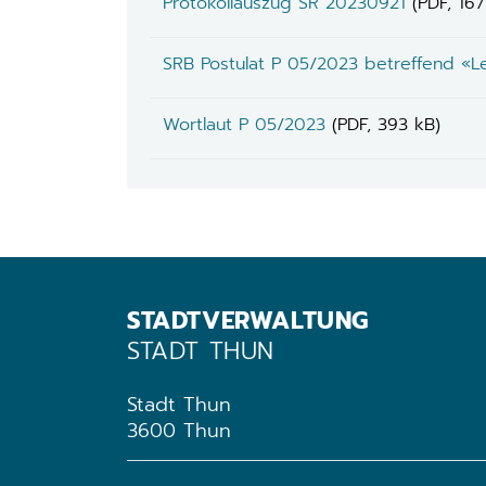
Protokollauszug SR 20230921
(PDF, 167
SRB Postulat P 05/2023 betreffend «L
Wortlaut P 05/2023
(PDF, 393 kB)
STADTVERWALTUNG
STADT THUN
Stadt Thun
3600 Thun