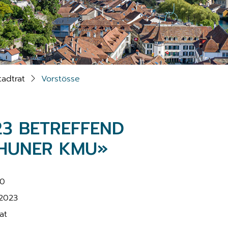
tadtrat
Vorstösse
23 BETREFFEND
THUNER KMU»
80
2023
at