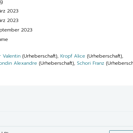
ig
ärz 2023
ärz 2023
eptember 2023
hme
r Valentin
(Urheberschaft),
Kropf Alice
(Urheberschaft),
ndin Alexandre
(Urheberschaft),
Schori Franz
(Urhebersch