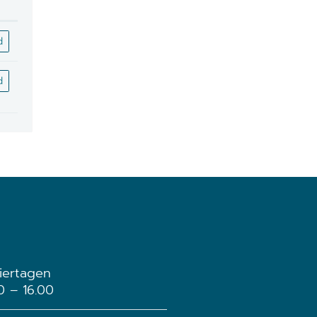
d
d
iertagen
30 – 16.00