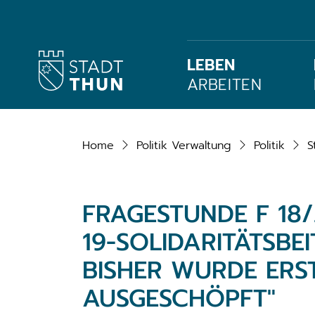
zur Startseite
Direkt zur Hauptnavigation
Direkt zum Inhalt
Direkt zur Suche
Direkt zum Stichwortverzeichnis
Stadt Thun
LEBEN
ARBEITEN
Home
Politik Verwaltung
Politik
S
FRAGESTUNDE F 18
19-SOLIDARITÄTSBE
BISHER WURDE ERST 
AUSGESCHÖPFT"