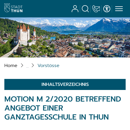
Stadt Thun
Benutzerkonto
Suche
Kontakt
Barrierefrei
zur Startseite
Direkt zur Hauptnavigation
Direkt zum Inhalt
Direkt zur Suche
Direkt zum Stichwortverzeichnis
Home
Vorstösse
INHALTSVERZEICHNIS
MOTION M 2/2020 BETREFFEND
ANGEBOT EINER
GANZTAGESSCHULE IN THUN